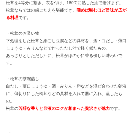
松茸を4等分に割き、衣を付け、180℃に熱した油で揚げます。
松茸ならではの歯ごたえを堪能でき、
噛めば噛むほど旨味が広が
る料理
です。
・松茸のお吸い物
下処理をした松茸と絹ごし豆腐などの具材を、酒・白だし・薄口
しょうゆ・みりんなどで作っただし汁で軽く煮たもの。
あっさりとしただし汁に、松茸がほのかに香る優しい味わいで
す。
・松茸の茶碗蒸し
白だし・薄口しょうゆ・酒・みりん・卵などを混ぜ合わせた卵液
に、薄切りにした松茸などの具材を入れて器に入れ、蒸したも
の。
松茸の
芳醇な香りと卵液のコクが相まった贅沢さが魅力
です。