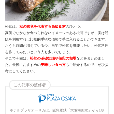
松茸は、
秋の味覚を代表する高級食材
のひとつ。
高価でなかなか食べられないイメージのある松茸ですが、実は通
販を利用すれば比較的手頃な価格で手に入れることができます。
おうち時間が増えている今、自宅で松茸を堪能したい、松茸料理
を作ってみたいという人も多いでしょう。
そこで今回は、
松茸の基礎知識や値段の相場
などをまとめまし
た。最後におすすめの
美味しい食べ方
もご紹介するので、ぜひ参
考にしてください。
この記事の監修者
ホテルプラザオーサカは、阪急電鉄「大阪梅田駅」から1駅