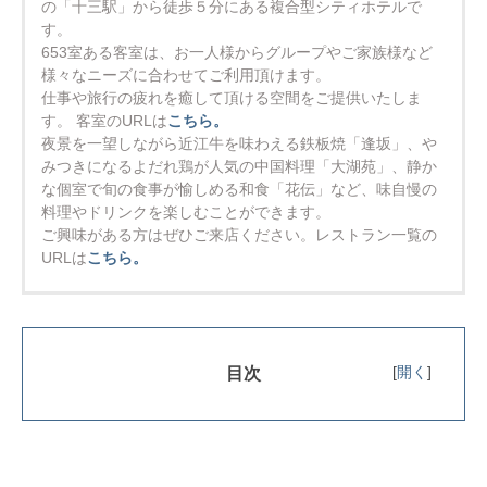
の「十三駅」から徒歩５分にある複合型シティホテルで
す。
653室ある客室は、お一人様からグループやご家族様など
様々なニーズに合わせてご利用頂けます。
仕事や旅行の疲れを癒して頂ける空間をご提供いたしま
す。
客室のURLは
こちら。
夜景を一望しながら近江牛を味わえる鉄板焼「逢坂」、や
みつきになるよだれ鶏が人気の中国料理「大湖苑」、静か
な個室で旬の食事が愉しめる和食「花伝」など、味自慢の
料理やドリンクを楽しむことができます。
ご興味がある方はぜひご来店ください。レストラン一覧の
URLは
こちら。
[
開く
]
目次