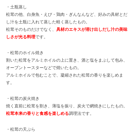
・土瓶蒸し
松茸の他、白身魚・えび・鶏肉・ぎんなんなど、好みの具材とだ
し汁を土瓶に入れて蒸した軽く蒸したもの。
松茸そのものだけでなく、
具材のエキスが溶け出しだし汁の美味
しさが光る料理
です。
・松茸のホイル焼き
割いた松茸をアルミホイルの上に置き、酒と塩をまぶして包み、
オーブントースターなどで焼いたもの。
アルミホイルで包むことで、凝縮された松茸の香りを楽しめま
す。
・松茸の炭火焼き
焼く直前に松茸を割き、薄塩を振り、炭火で網焼きにしたもの。
松茸本来の香りと食感を楽しめる
調理法です。
・松茸の天ぷら