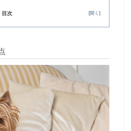
[
開く
]
目次
点