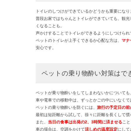
トイレのしつけができているかどうかも重要になり
普段お家ではちゃんとトイレができていても、観光
くなることも。
声かけすることでトイレができるようにしつけられ
ペットのトイレが上手くできるか心配な方は、
マナ
安心です。
ペットの乗り物酔い対策はで
ペットが乗り物酔いをしてしまわないかについても
車や電車での移動中は、ずっとかごの中にいなくて
ペットの乗り物酔いを防ぐには、
旅行の予定日の前
最初は短距離から試して、徐々に距離を長くして慣
また、
当日の食事は出発の2、3時間に済ませる
こと
車の場合は、空調をかけて
涼しめの温度設定
にして