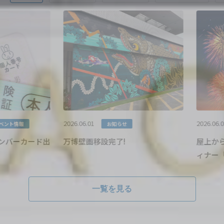
1
1
泊
室
人数
1
大人
人
宿泊検索
宿泊予約の確認
航空券とホテルを同時予約
「ダイナミックパッケージ」はこちら
2026.06.01
2026.06.01
ト情報
お知らせ
バーカード出
万博壁画移設完了!
屋上からの
ィナー「...
一覧を見る