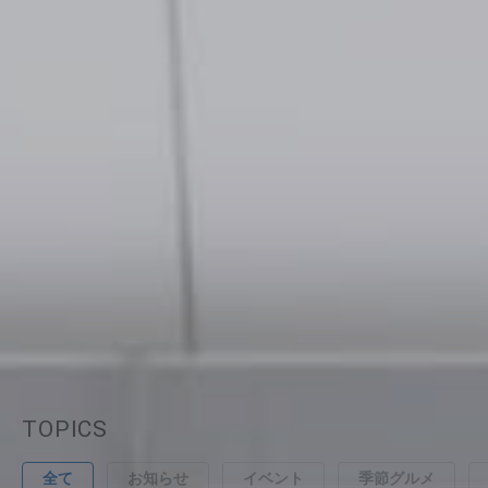
ご宿泊予約
レストラン予約
宿泊日
TOPICS
全て
お知らせ
イベント
季節グルメ
泊数
室数